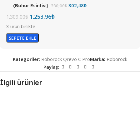
302,48
₺
(Bahar Esintisi)
330,00
₺
1.253,96
₺
1.309,00
₺
3 ürün birlikte
SEPETE EKLE
Kategoriler:
Roborock Qrevo C Pro
Marka:
Roborock
Paylaş:
İlgili ürünler