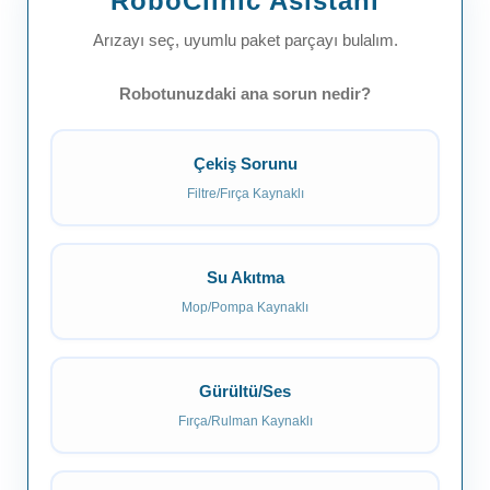
RoboClinic Asistanı
Arızayı seç, uyumlu paket parçayı bulalım.
Robotunuzdaki ana sorun nedir?
Çekiş Sorunu
Filtre/Fırça Kaynaklı
Su Akıtma
Mop/Pompa Kaynaklı
Gürültü/Ses
Fırça/Rulman Kaynaklı