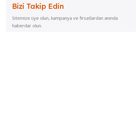
Bizi Takip Edin
Sitemize üye olun, kampanya ve fırsatlardan anında
haberdar olun.
Markalar
Destek
Xiaomi Hakkında
Marka Model Bilmiyorum
Viomi Hakkında
Sipariş Takip
Dreame Hakkında
Hesap Numaralarımız
Roborock Hakkında
İstek ve Öneri
Dyson Hakkında
Bize Ulaşın