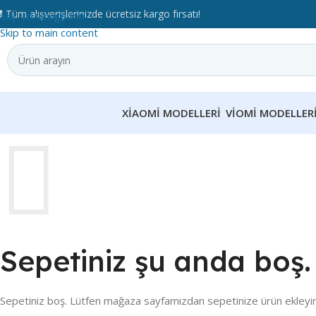
 Tüm alışverişlerinizde ücretsiz kargo fırsatı!
Skip to navigation
Skip to main content
XIAOMI MODELLERI
VIOMI MODELLER
Sepetiniz şu anda boş.
Sepetiniz boş. Lütfen mağaza sayfamızdan sepetinize ürün ekleyin