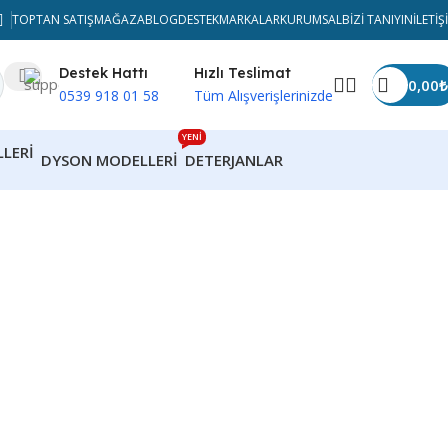
TOPTAN SATIŞ
MAĞAZA
BLOG
DESTEK
MARKALAR
KURUMSAL
BIZI TANIYIN
İLETIŞ
Destek Hattı
Hızlı Teslimat
0,00
₺
0539 918 01 58
Tüm Alışverişlerinizde
YENİ
DYSON MODELLERI
DETERJANLAR