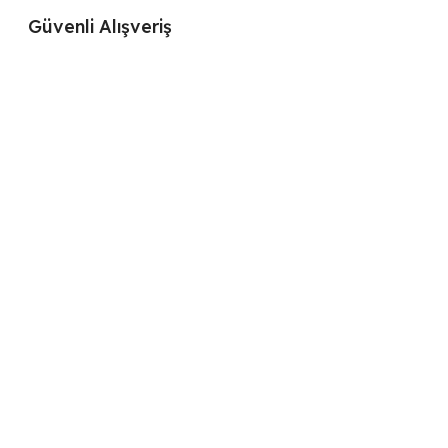
Güvenli Alışveriş
Yararlı Linkler
Sözleşmeler
Mağaza
Gizlilik Politikamız
S.S.S.
K.V.K.K.
Blog
Bilgilendirme Formu
Bizi Tanıyın
Satış Sözleşmesi
Toptan Satış
Üyelik Sözleşmesi
İptal ve İade Şartları