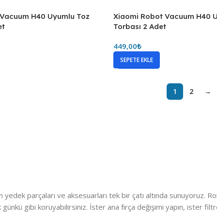
 Vacuum H40 Uyumlu Toz
Xiaomi Robot Vacuum H40 
et
Torbası 2 Adet
449,00
₺
SEPETE EKLE
1
2
→
m yedek parçaları ve aksesuarları tek bir çatı altında sunuyoruz. 
lk günkü gibi koruyabilirsiniz. İster ana fırça değişimi yapın, ister f