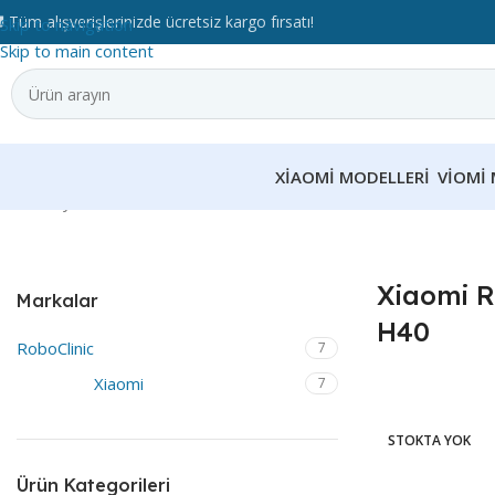
 Tüm alışverişlerinizde ücretsiz kargo fırsatı!
Skip to navigation
Skip to main content
XIAOMI MODELLERI
VIOMI 
Ana Sayfa
Xiaomi Modelleri
Xiaomi Robot Vacuum H40
Xiaomi 
Markalar
H40
RoboClinic
7
Xiaomi
7
STOKTA YOK
Ürün Kategorileri