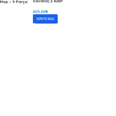
Savana) 2 Adet
, Mop – 9 Parça
605,00
₺
SEPETE EKLE