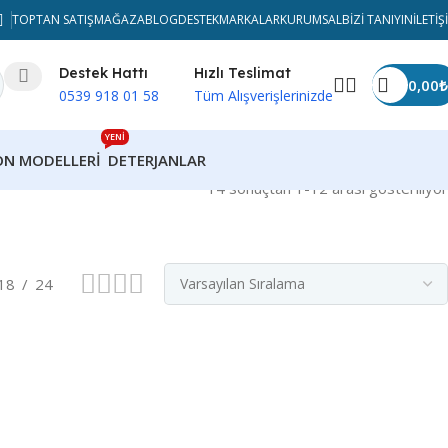
TOPTAN SATIŞ
MAĞAZA
BLOG
DESTEK
MARKALAR
KURUMSAL
BIZI TANIYIN
İLETIŞ
Destek Hattı
Hızlı Teslimat
0,00
₺
0539 918 01 58
Tüm Alışverişlerinizde
YENİ
ON MODELLERI
DETERJANLAR
14 sonuçtan 1-12 arası gösteriliyor
18
24