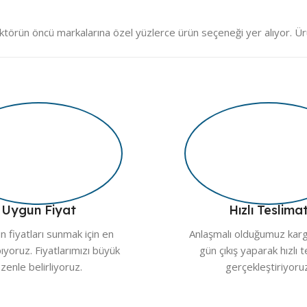
örün öncü markalarına özel yüzlerce ürün seçeneği yer alıyor. Ür
iniz. Üstelik ürünlerimizin tamamı özenle paketlenerek hızlı kargoya t
eme sistemi, görsel destekli menüler ve uzman destek hattımız sayesi
rle karşılaşmazsınız.
ağınız olmayı hedefliyoruz. Tüm mağaza ürünlerimiz yüksek kalite s
konforunuza katkı.
Uygun Fiyat
Hızlı Teslima
 fiyatları sunmak için en
Anlaşmalı olduğumuz kargo
pıyoruz. Fiyatlarımızı büyük
gün çıkış yaparak hızlı 
zenle belirliyoruz.
gerçekleştiriyoru