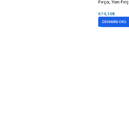
Fırça, Yan Fır
674,10
₺
DEVAMINI OKU