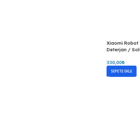
Xiaomi Robot
Deterjan / Sol
330,00
₺
SEPETE EKLE
Xiaomi Robot
Deterjan / So
330,00
₺
SEPETE EKLE