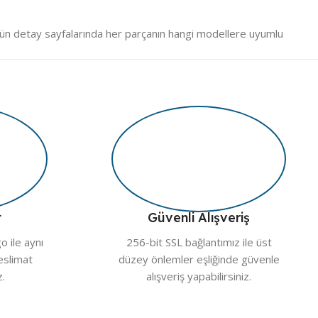
ün detay sayfalarında her parçanın hangi modellere uyumlu
eslim edilir.
nde cihazınıza uygun parçayı kolaylıkla bulabilirsiniz. Ürün
tandartlarında sunulmakta, güvenli ödeme ve iade garantisi ile
t
Güvenli Alışveriş
 ile aynı
256-bit SSL bağlantımız ile üst
teslimat
düzey önlemler eşliğinde güvenle
z.
alışveriş yapabilirsiniz.