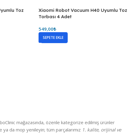
Uyumlu Toz
Xiaomi Robot Vacuum H40 Uyumlu Toz
Torbası 4 Adet
549,00
₺
SEPETE EKLE
RoboClinic mağazasında, özenle kategorize edilmiş ürünler
iltre ya da mop yenileyin; tüm parçalarımız
1. kalite, orijinal ve