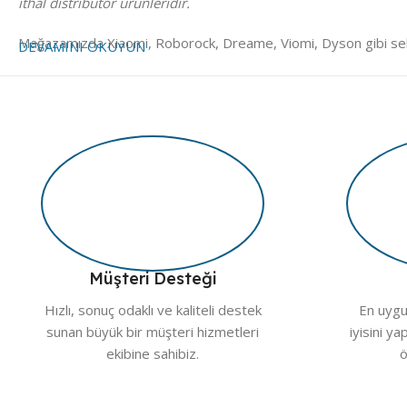
ithal distribütör ürünleridir.
Mağazamızda Xiaomi, Roborock, Dreame, Viomi, Dyson gibi sekt
DEVAMINI OKUYUN
olduğunu açıkça görebilir, güvenli alışverişin keyfini çıkarabilirs
Aradığınız ürünü bilmiyorsanız da endişelenmeyin. Akıllı filtrel
görselleri birebir gönderilecek ürünle örtüşür, böylece sürprizle
RoboClinic olarak yalnızca satış değil, aynı zamanda çözüm ort
desteklenmektedir. Evinizin teknolojisine bizden destek, sizin 
Müşteri Desteği
Hızlı, sonuç odaklı ve kaliteli destek
En uygun
sunan büyük bir müşteri hizmetleri
iyisini ya
ekibine sahibiz.
ö