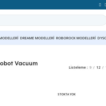
MODELLERI
DREAME MODELLERI
ROBOROCK MODELLERI
DYS
Robot Vacuum
Listeleme
9
12
STOKTA YOK