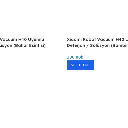
 Vacuum H40 Uyumlu
Xiaomi Robot Vacuum H40 
üsyon (Bahar Esintisi)
Deterjan / Solüsyon (Bambi
330,00
₺
SEPETE EKLE
 Vacuum H40 Uyumlu
lüsyon (Pure Soap)