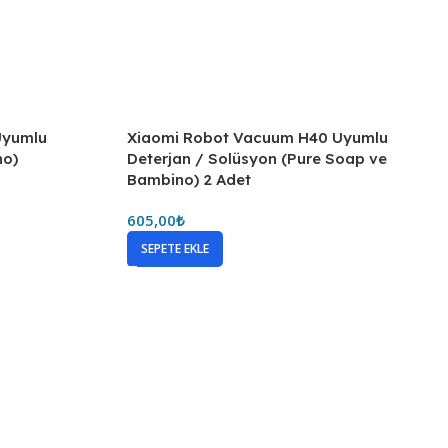
Uyumlu
Xiaomi Robot Vacuum H40 Uyumlu
no)
Deterjan / Solüsyon (Pure Soap ve
Bambino) 2 Adet
605,00
₺
SEPETE EKLE