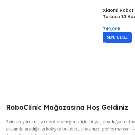
Xiaomi Robot
Torbası 10 Ad
749,00
₺
SEPETE EKLE
RoboClinic Mağazasına Hoş Geldiniz
Evinizin yardımcısı robot süpürgeniz için ihtiyaç duyduğunuz tü
arasında aradığınızı kolayca bulabilir, cihazınızın performansını i