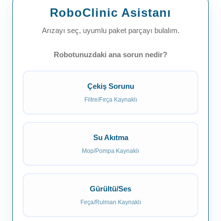
RoboClinic Asistanı
Arızayı seç, uyumlu paket parçayı bulalım.
Robotunuzdaki ana sorun nedir?
Çekiş Sorunu
Filtre/Fırça Kaynaklı
Su Akıtma
Mop/Pompa Kaynaklı
Gürültü/Ses
Fırça/Rulman Kaynaklı