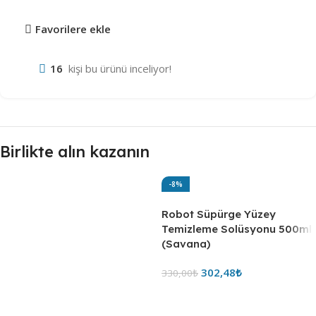
Favorilere ekle
16
kişi bu ürünü inceliyor!
Birlikte alın kazanın
-8%
Robot Süpürge Yüzey
Temizleme Solüsyonu 500ml
(Savana)
302,48
₺
330,00
₺