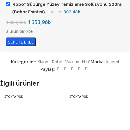
Robot Süpürge Yüzey Temizleme Solüsyonu 500ml
302,48
₺
(Bahar Esintisi)
330,00
₺
1.353,96
₺
1.409,00
₺
3 ürün birlikte
SEPETE EKLE
Kategoriler:
Xiaomi Robot Vacuum H40
Marka:
Xiaomi
Paylaş:
İlgili ürünler
STOKTA YOK
STOKTA YOK