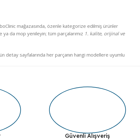
RoboClinic mağazasında, özenle kategorize edilmiş ürünler
iltre ya da mop yenileyin; tüm parçalarımız
1. kalite, orijinal ve
ün detay sayfalarında her parçanın hangi modellere uyumlu
eslim edilir.
nde cihazınıza uygun parçayı kolaylıkla bulabilirsiniz. Ürün
tandartlarında sunulmakta, güvenli ödeme ve iade garantisi ile
t
Güvenli Alışveriş