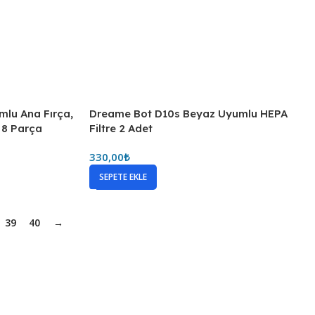
lu Ana Fırça,
Dreame Bot D10s Beyaz Uyumlu HEPA
– 8 Parça
Filtre 2 Adet
330,00
₺
SEPETE EKLE
39
40
→