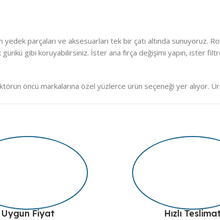
m yedek parçaları ve aksesuarları tek bir çatı altında sunuyoruz. 
lk günkü gibi koruyabilirsiniz. İster ana fırça değişimi yapın, ister f
örün öncü markalarına özel yüzlerce ürün seçeneği yer alıyor. Ür
iniz. Üstelik ürünlerimizin tamamı özenle paketlenerek hızlı kargoya t
eme sistemi, görsel destekli menüler ve uzman destek hattımız sayesi
rle karşılaşmazsınız.
ağınız olmayı hedefliyoruz. Tüm mağaza ürünlerimiz yüksek kalite s
konforunuza katkı.
Uygun Fiyat
Hızlı Teslima