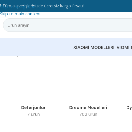
 Tüm alışverişlerinizde ücretsiz kargo fırsatı!
Skip to navigation
Skip to main content
XIAOMI MODELLERI
VIOMI 
Ana Sayfa
Dreame
Deterjanlar
Dreame Modelleri
Dy
7 ürün
702 ürün