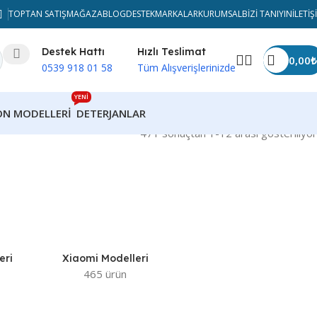
TOPTAN SATIŞ
MAĞAZA
BLOG
DESTEK
MARKALAR
KURUMSAL
BIZI TANIYIN
İLETIŞ
Destek Hattı
Hızlı Teslimat
0,00
₺
0539 918 01 58
Tüm Alışverişlerinizde
YENİ
ON MODELLERI
DETERJANLAR
471 sonuçtan 1-12 arası gösteriliyor
eri
Xiaomi Modelleri
465 ürün