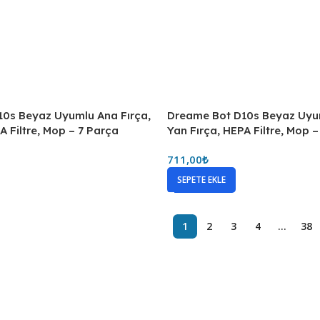
0s Beyaz Uyumlu Ana Fırça,
Dreame Bot D10s Beyaz Uyum
A Filtre, Mop – 7 Parça
Yan Fırça, HEPA Filtre, Mop 
711,00
₺
SEPETE EKLE
1
2
3
4
…
38