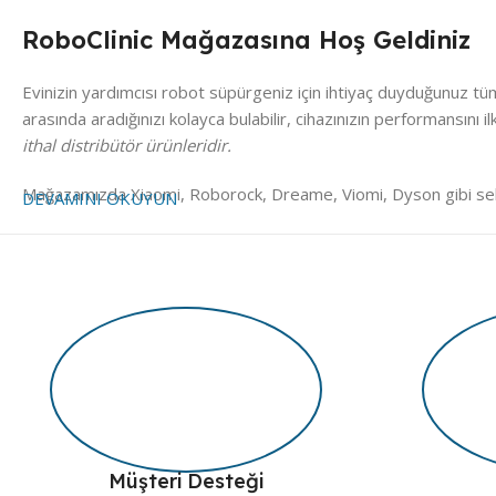
RoboClinic Mağazasına Hoş Geldiniz
Evinizin yardımcısı robot süpürgeniz için ihtiyaç duyduğunuz tü
arasında aradığınızı kolayca bulabilir, cihazınızın performansını i
ithal distribütör ürünleridir.
Mağazamızda Xiaomi, Roborock, Dreame, Viomi, Dyson gibi sekt
DEVAMINI OKUYUN
olduğunu açıkça görebilir, güvenli alışverişin keyfini çıkarabilirs
Aradığınız ürünü bilmiyorsanız da endişelenmeyin. Akıllı filtrel
görselleri birebir gönderilecek ürünle örtüşür, böylece sürprizle
RoboClinic olarak yalnızca satış değil, aynı zamanda çözüm ort
desteklenmektedir. Evinizin teknolojisine bizden destek, sizin 
Müşteri Desteği