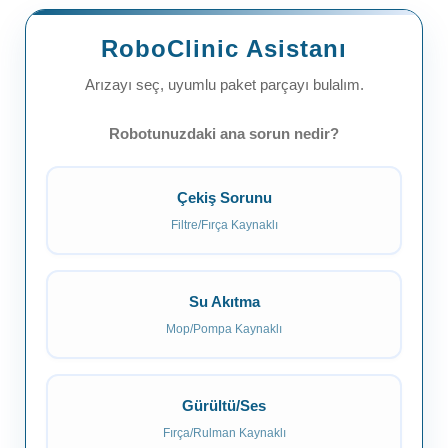
RoboClinic Asistanı
Arızayı seç, uyumlu paket parçayı bulalım.
Robotunuzdaki ana sorun nedir?
Çekiş Sorunu
Filtre/Fırça Kaynaklı
Su Akıtma
Mop/Pompa Kaynaklı
Gürültü/Ses
Fırça/Rulman Kaynaklı