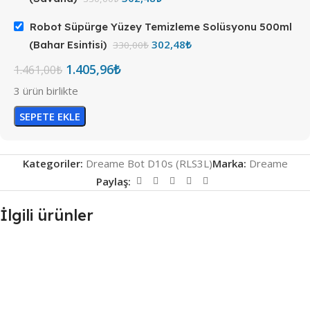
Robot Süpürge Yüzey Temizleme Solüsyonu 500ml
302,48
₺
(Bahar Esintisi)
330,00
₺
1.405,96
₺
1.461,00
₺
3 ürün birlikte
SEPETE EKLE
Kategoriler:
Dreame Bot D10s (RLS3L)
Marka:
Dreame
Paylaş:
İlgili ürünler