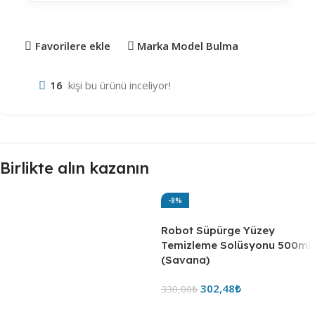
Favorilere ekle
Marka Model Bulma
16
kişi bu ürünü inceliyor!
Birlikte alın kazanın
-8%
Robot Süpürge Yüzey
Temizleme Solüsyonu 500ml
(Savana)
302,48
₺
330,00
₺