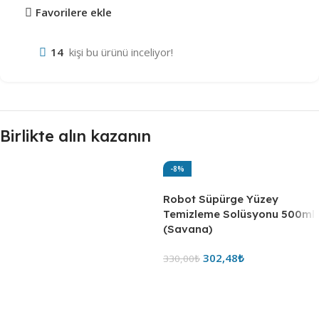
Favorilere ekle
14
kişi bu ürünü inceliyor!
Birlikte alın kazanın
-8%
Robot Süpürge Yüzey
Temizleme Solüsyonu 500ml
(Savana)
302,48
₺
330,00
₺