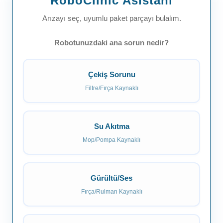
RoboClinic Asistanı
Arızayı seç, uyumlu paket parçayı bulalım.
Robotunuzdaki ana sorun nedir?
Çekiş Sorunu
Filtre/Fırça Kaynaklı
Su Akıtma
Mop/Pompa Kaynaklı
Gürültü/Ses
Fırça/Rulman Kaynaklı