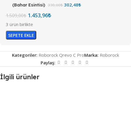
302,48
₺
(Bahar Esintisi)
330,00
₺
1.453,96
₺
1.509,00
₺
3 ürün birlikte
SEPETE EKLE
Kategoriler:
Roborock Qrevo C Pro
Marka:
Roborock
Paylaş:
İlgili ürünler