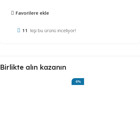
Favorilere ekle
11
kişi bu ürünü inceliyor!
Birlikte alın kazanın
-8%
Robot Süpürge Yüzey
Temizleme Solüsyonu 500ml
(Savana)
302,48
₺
330,00
₺