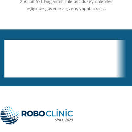
256-bit SSL bağlantımız ile üst düzey önlemler
eşliğinde güvenle alışveriş yapabilirsiniz.