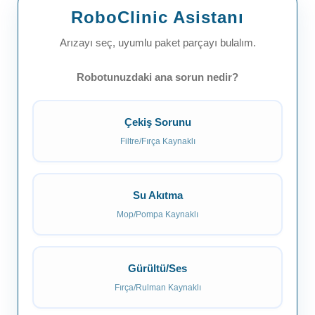
RoboClinic Asistanı
Arızayı seç, uyumlu paket parçayı bulalım.
Robotunuzdaki ana sorun nedir?
Çekiş Sorunu
Filtre/Fırça Kaynaklı
Su Akıtma
Mop/Pompa Kaynaklı
Gürültü/Ses
Fırça/Rulman Kaynaklı