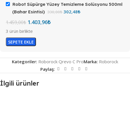
Robot Süpürge Yüzey Temizleme Solüsyonu 500ml
302,48
₺
(Bahar Esintisi)
330,00
₺
1.403,96
₺
1.459,00
₺
3 ürün birlikte
SEPETE EKLE
Kategoriler:
Roborock Qrevo C Pro
Marka:
Roborock
Paylaş:
İlgili ürünler