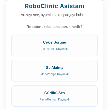
RoboClinic Asistanı
Arızayı seç, uyumlu paket parçayı bulalım.
Robotunuzdaki ana sorun nedir?
Çekiş Sorunu
Filtre/Fırça Kaynaklı
Su Akıtma
Mop/Pompa Kaynaklı
Gürültü/Ses
Fırça/Rulman Kaynaklı