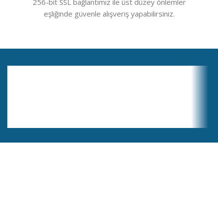
256-bit SSL bağlantımız ile üst düzey önlemler
eşliğinde güvenle alışveriş yapabilirsiniz.