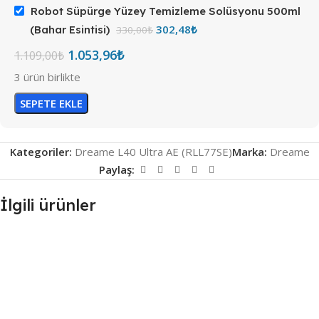
Robot Süpürge Yüzey Temizleme Solüsyonu 500ml
302,48
₺
(Bahar Esintisi)
330,00
₺
1.053,96
₺
1.109,00
₺
3 ürün birlikte
SEPETE EKLE
Kategoriler:
Dreame L40 Ultra AE (RLL77SE)
Marka:
Dreame
Paylaş:
İlgili ürünler