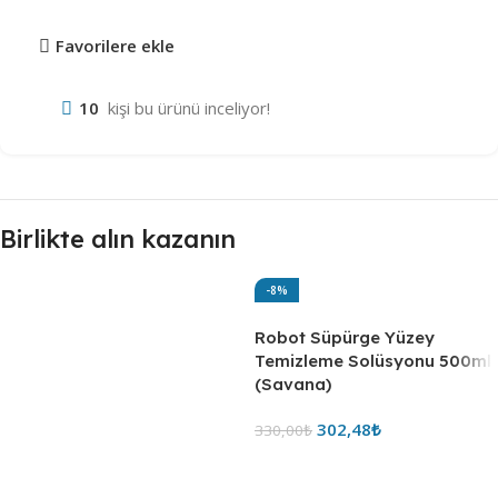
Favorilere ekle
10
kişi bu ürünü inceliyor!
Birlikte alın kazanın
-8%
Robot Süpürge Yüzey
Temizleme Solüsyonu 500ml
(Savana)
302,48
₺
330,00
₺