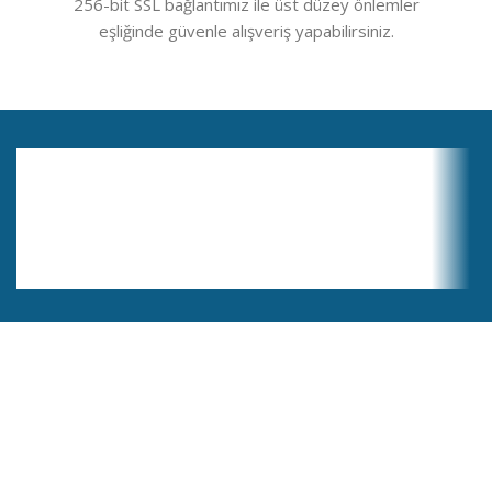
256-bit SSL bağlantımız ile üst düzey önlemler
eşliğinde güvenle alışveriş yapabilirsiniz.