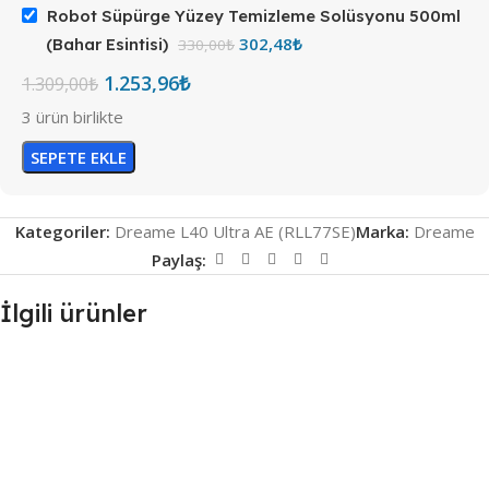
Robot Süpürge Yüzey Temizleme Solüsyonu 500ml
302,48
₺
(Bahar Esintisi)
330,00
₺
1.253,96
₺
1.309,00
₺
3 ürün birlikte
SEPETE EKLE
Kategoriler:
Dreame L40 Ultra AE (RLL77SE)
Marka:
Dreame
Paylaş:
İlgili ürünler
Dreame L40 Ultra AE
(RLL77SE) Uyumlu Deterjan
/ Solüsyon (Savana)
330,00
₺