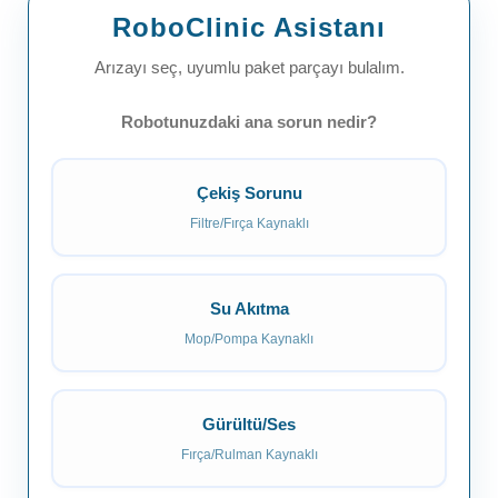
RoboClinic Asistanı
Arızayı seç, uyumlu paket parçayı bulalım.
Robotunuzdaki ana sorun nedir?
Çekiş Sorunu
Filtre/Fırça Kaynaklı
Su Akıtma
Mop/Pompa Kaynaklı
Gürültü/Ses
Fırça/Rulman Kaynaklı