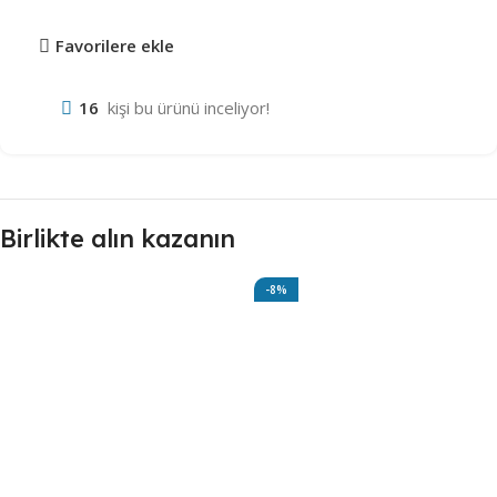
Favorilere ekle
16
kişi bu ürünü inceliyor!
Birlikte alın kazanın
-8%
Robot Süpürge Yüzey
Temizleme Solüsyonu 500ml
(Savana)
302,48
₺
330,00
₺