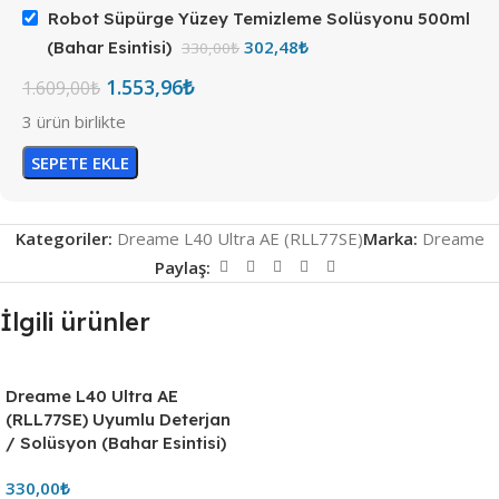
Robot Süpürge Yüzey Temizleme Solüsyonu 500ml
302,48
₺
(Bahar Esintisi)
330,00
₺
1.553,96
₺
1.609,00
₺
3 ürün birlikte
SEPETE EKLE
Kategoriler:
Dreame L40 Ultra AE (RLL77SE)
Marka:
Dreame
Paylaş:
İlgili ürünler
Dreame L40 Ultra AE
(RLL77SE) Uyumlu Deterjan
/ Solüsyon (Bahar Esintisi)
330,00
₺