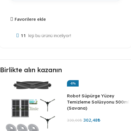
Favorilere ekle
11
kişi bu ürünü inceliyor!
Birlikte alın kazanın
-8%
Robot Süpürge Yüzey
Temizleme Solüsyonu 500ml
(Savana)
302,48
₺
330,00
₺