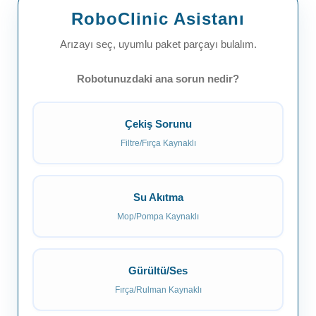
RoboClinic Asistanı
Arızayı seç, uyumlu paket parçayı bulalım.
Robotunuzdaki ana sorun nedir?
Çekiş Sorunu
Filtre/Fırça Kaynaklı
Su Akıtma
Mop/Pompa Kaynaklı
Gürültü/Ses
Fırça/Rulman Kaynaklı