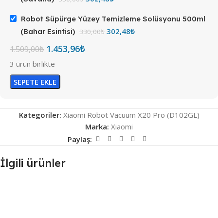
Robot Süpürge Yüzey Temizleme Solüsyonu 500ml
302,48
₺
(Bahar Esintisi)
330,00
₺
1.453,96
₺
1.509,00
₺
3 ürün birlikte
SEPETE EKLE
Kategoriler:
Xiaomi Robot Vacuum X20 Pro (D102GL)
Marka:
Xiaomi
Paylaş:
İlgili ürünler