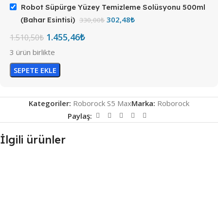
Robot Süpürge Yüzey Temizleme Solüsyonu 500ml
302,48
₺
(Bahar Esintisi)
330,00
₺
1.455,46
₺
1.510,50
₺
3 ürün birlikte
SEPETE EKLE
Kategoriler:
Roborock S5 Max
Marka:
Roborock
Paylaş:
İlgili ürünler