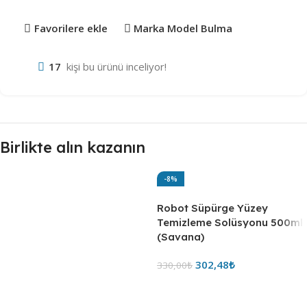
Favorilere ekle
Marka Model Bulma
17
kişi bu ürünü inceliyor!
Birlikte alın kazanın
-8%
Robot Süpürge Yüzey
Temizleme Solüsyonu 500ml
(Savana)
302,48
₺
330,00
₺