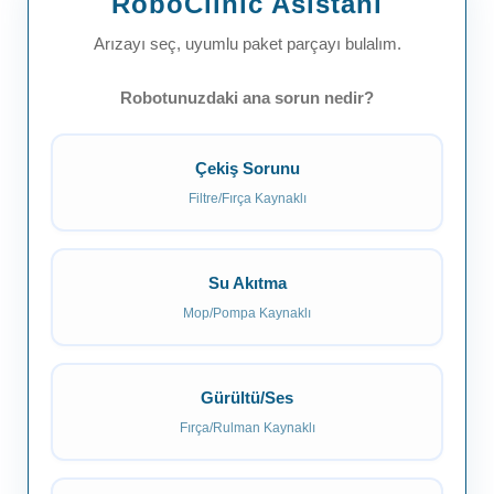
RoboClinic Asistanı
Arızayı seç, uyumlu paket parçayı bulalım.
Robotunuzdaki ana sorun nedir?
Çekiş Sorunu
Filtre/Fırça Kaynaklı
Su Akıtma
Mop/Pompa Kaynaklı
Gürültü/Ses
Fırça/Rulman Kaynaklı