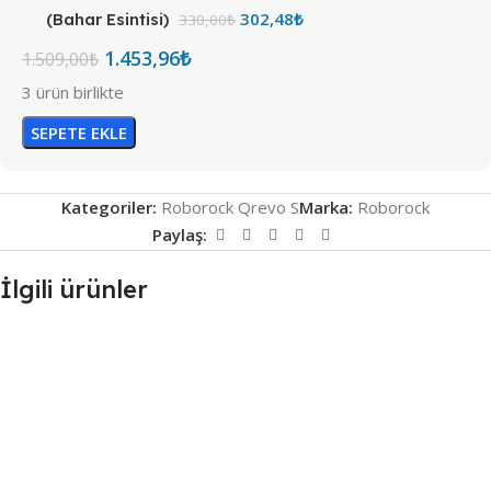
302,48
₺
(Bahar Esintisi)
330,00
₺
1.453,96
₺
1.509,00
₺
3 ürün birlikte
SEPETE EKLE
Kategoriler:
Roborock Qrevo S
Marka:
Roborock
Paylaş:
İlgili ürünler