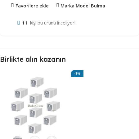
Favorilere ekle
Marka Model Bulma
11
kişi bu ürünü inceliyor!
Birlikte alın kazanın
-8%
Robot Süpürge Yüzey
Temizleme Solüsyonu 500ml
(Savana)
302,48
₺
330,00
₺