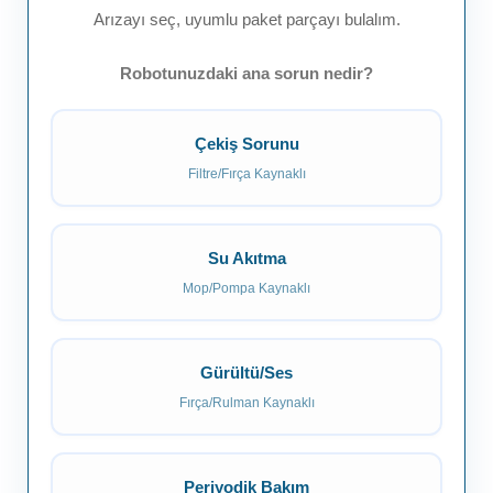
Arızayı seç, uyumlu paket parçayı bulalım.
Robotunuzdaki ana sorun nedir?
Çekiş Sorunu
Filtre/Fırça Kaynaklı
Su Akıtma
Mop/Pompa Kaynaklı
Gürültü/Ses
Fırça/Rulman Kaynaklı
Periyodik Bakım