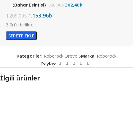
302,48
₺
(Bahar Esintisi)
330,00
₺
1.153,96
₺
1.209,00
₺
3 ürün birlikte
SEPETE EKLE
Kategoriler:
Roborock Qrevo S
Marka:
Roborock
Paylaş:
İlgili ürünler