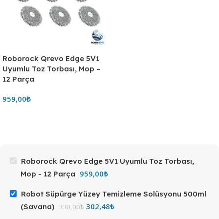
Roborock Qrevo Edge 5V1
Uyumlu Toz Torbası, Mop –
12 Parça
959,00
₺
Roborock Qrevo Edge 5V1 Uyumlu Toz Torbası,
959,00
₺
Mop - 12 Parça
Robot Süpürge Yüzey Temizleme Solüsyonu 500ml
302,48
₺
(Savana)
330,00
₺