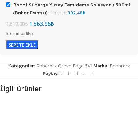
Robot Süpürge Yüzey Temizleme Solüsyonu 500ml
302,48
₺
(Bahar Esintisi)
330,00
₺
1.563,96
₺
1.619,00
₺
3 ürün birlikte
SEPETE EKLE
Kategoriler:
Roborock Qrevo Edge 5V1
Marka:
Roborock
Paylaş:
İlgili ürünler