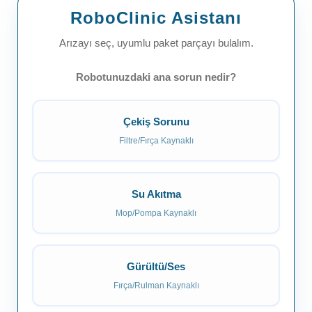
RoboClinic Asistanı
Arızayı seç, uyumlu paket parçayı bulalım.
Robotunuzdaki ana sorun nedir?
Çekiş Sorunu
Filtre/Fırça Kaynaklı
Su Akıtma
Mop/Pompa Kaynaklı
Gürültü/Ses
Fırça/Rulman Kaynaklı