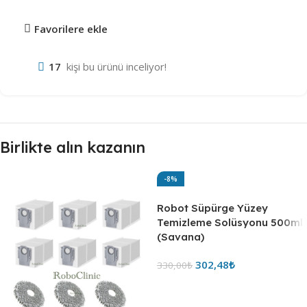
Favorilere ekle
17
kişi bu ürünü inceliyor!
Birlikte alın kazanın
-8%
Robot Süpürge Yüzey
Temizleme Solüsyonu 500ml
(Savana)
302,48
₺
330,00
₺