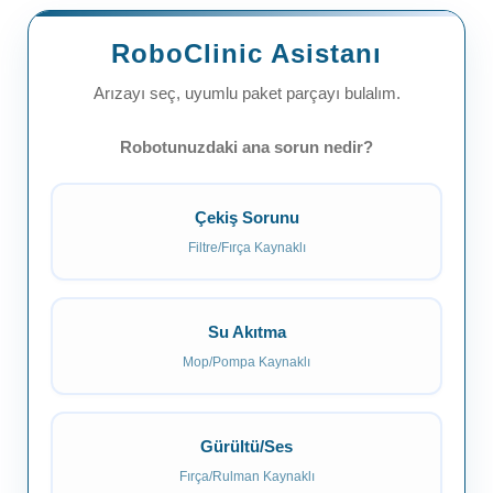
RoboClinic Asistanı
Arızayı seç, uyumlu paket parçayı bulalım.
Robotunuzdaki ana sorun nedir?
Çekiş Sorunu
Filtre/Fırça Kaynaklı
Su Akıtma
Mop/Pompa Kaynaklı
Gürültü/Ses
Fırça/Rulman Kaynaklı