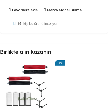
Favorilere ekle
Marka Model Bulma
16
kişi bu ürünü inceliyor!
Birlikte alın kazanın
-8%
Robot Süpürge Yüzey
Temizleme Solüsyonu 500ml
(Savana)
302,48
₺
330,00
₺