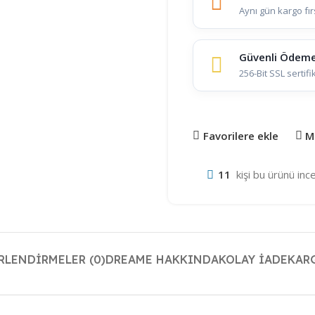
Aynı gün kargo fır
Güvenli Ödem
256-Bit SSL sertifi
Favorilere ekle
M
11
kişi bu ürünü ince
RLENDIRMELER (0)
DREAME HAKKINDA
KOLAY İADE
KAR