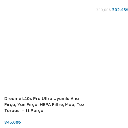
302,48
330,00
₺
Dreame L10s Pro Ultra Uyumlu Ana
Fırça, Yan Fırça, HEPA Filtre, Mop, Toz
Torbası – 11 Parça
845,00
₺