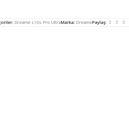
oriler:
Dreame L10s Pro Ultra
Marka:
Dreame
Paylaş: