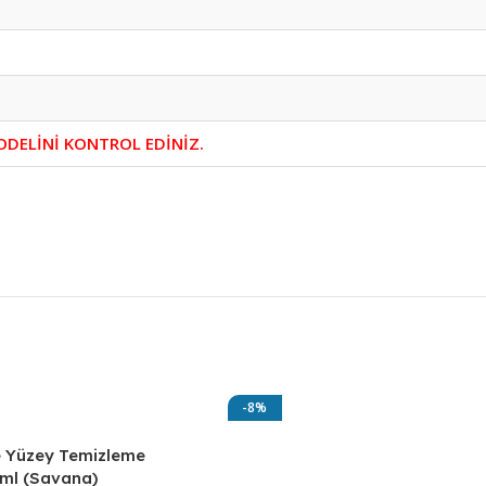
DELİNİ KONTROL EDİNİZ.
-8%
 Yüzey Temizleme
Robot Süpürge Yüzey Temizlem
ml (Savana)
Solüsyonu 500ml (Bahar Esintisi