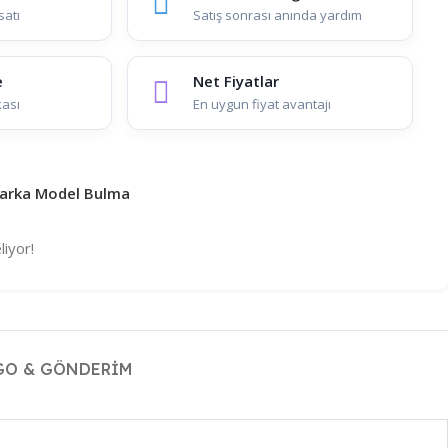
satı
Satış sonrası anında yardım
e
Net Fiyatlar
kası
En uygun fiyat avantajı
arka Model Bulma
liyor!
GO & GÖNDERIM