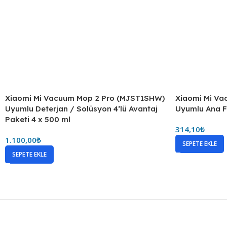
Xiaomi Mi Va
Uyumlu Ana F
314,10
₺
SEPETE EKLE