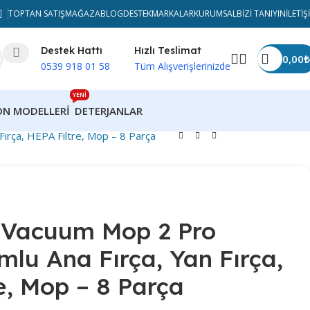
TOPTAN SATIŞ
MAĞAZA
BLOG
DESTEK
MARKALAR
KURUMSAL
BIZI TANIYIN
İLETIŞ
Destek Hattı
Hızlı Teslimat
0,00
₺
0539 918 01 58
Tüm Alışverişlerinizde
YENİ
ON MODELLERI
DETERJANLAR
ırça, HEPA Filtre, Mop – 8 Parça
 Vacuum Mop 2 Pro
lu Ana Fırça, Yan Fırça,
e, Mop – 8 Parça