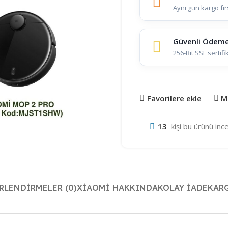
Aynı gün kargo fır
Güvenli Ödem
256-Bit SSL sertifi
Favorilere ekle
M
13
kişi bu ürünü ince
RLENDIRMELER (0)
XIAOMI HAKKINDA
KOLAY İADE
KAR