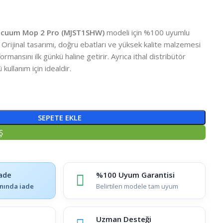
acuum Mop 2 Pro (MJST1SHW)
modeli için %100 uyumlu
r. Orijinal tasarımı, doğru ebatları ve yüksek kalite malzemesi
rmansını ilk günkü haline getirir. Ayrıca ithal distribütör
 kullanım için idealdir.
SEPETE EKLE
Ş
ade
%100 Uyum Garantisi
nında iade
Belirtilen modele tam uyum
Uzman Desteği