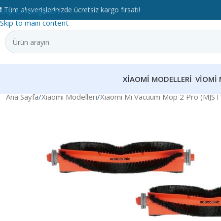
 Tüm alışverişlerinizde ücretsiz kargo fırsatı!
Skip to navigation
Skip to main content
XIAOMI MODELLERI
VIOMI 
Ana Sayfa
Xiaomi Modelleri
Xiaomi Mi Vacuum Mop 2 Pro (MJS