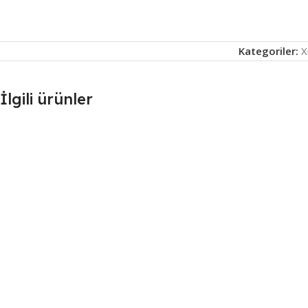
Kategoriler:
X
İlgili ürünler
Xiaomi Mi Vacuum Mop 2 Pro (MJST1SHW)
Uyumlu Deterjan / Solüsyon 4’lü Avantaj
Paketi 4 x 500 ml
1.100,00
₺
SEPETE EKLE