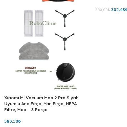
302,48
330,00
₺
Xiaomi Mi Vacuum Mop 2 Pro Siyah
Uyumlu Ana Fırça, Yan Fırça, HEPA
Filtre, Mop – 8 Parça
580,50
₺