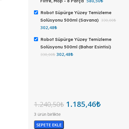
580,50
₺
Filtre, Mop - 8 Parça
Robot Süpürge Yüzey Temizleme
Solüsyonu 500ml (Savana)
330,00
₺
302,48
₺
Robot Süpürge Yüzey Temizleme
Solüsyonu 500ml (Bahar Esintisi)
302,48
₺
330,00
₺
1.185,46
₺
1.240,50
₺
3 ürün birlikte
SEPETE EKLE