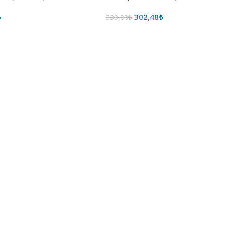
₺
302,48
₺
330,00
₺