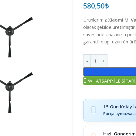
580,50
₺
Ürünlerimiz
Xiaomi Mi V
olacak şekilde üretilmişti
sayesinde cihazınızın perfo
garantili olup, uzun ömürlü
WHATSAPP İLE SİPARİ
15 Gün Kolay İ
Parça uymazsa a
Hızlı Gönderim