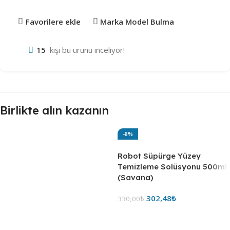
Favorilere ekle
Marka Model Bulma
15
kişi bu ürünü inceliyor!
Birlikte alın kazanın
-8%
Robot Süpürge Yüzey
Temizleme Solüsyonu 500ml
(Savana)
302,48
₺
330,00
₺