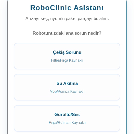
RoboClinic Asistanı
Arızayı seç, uyumlu paket parçayı bulalım.
Robotunuzdaki ana sorun nedir?
Çekiş Sorunu
Filtre/Fırça Kaynaklı
Su Akıtma
Mop/Pompa Kaynaklı
Gürültü/Ses
Fırça/Rulman Kaynaklı