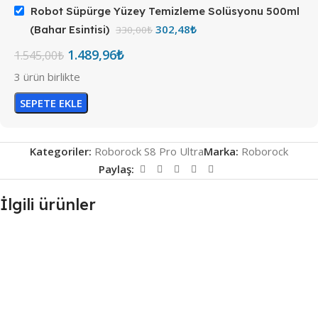
Robot Süpürge Yüzey Temizleme Solüsyonu 500ml
302,48
₺
(Bahar Esintisi)
330,00
₺
1.489,96
₺
1.545,00
₺
3 ürün birlikte
SEPETE EKLE
Kategoriler:
Roborock S8 Pro Ultra
Marka:
Roborock
Paylaş:
İlgili ürünler