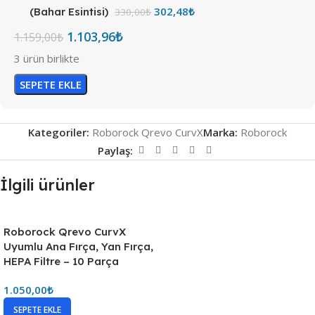
302,48
₺
(Bahar Esintisi)
330,00
₺
1.103,96
₺
1.159,00
₺
3 ürün birlikte
SEPETE EKLE
Kategoriler:
Roborock Qrevo CurvX
Marka:
Roborock
Paylaş:
İlgili ürünler
Roborock Qrevo CurvX
Uyumlu Ana Fırça, Yan Fırça,
HEPA Filtre – 10 Parça
1.050,00
₺
SEPETE EKLE