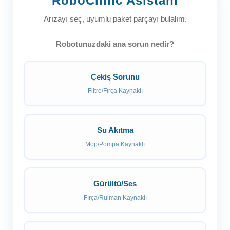
RoboClinic Asistanı
Arızayı seç, uyumlu paket parçayı bulalım.
Robotunuzdaki ana sorun nedir?
Çekiş Sorunu
Filtre/Fırça Kaynaklı
Su Akıtma
Mop/Pompa Kaynaklı
Gürültü/Ses
Fırça/Rulman Kaynaklı