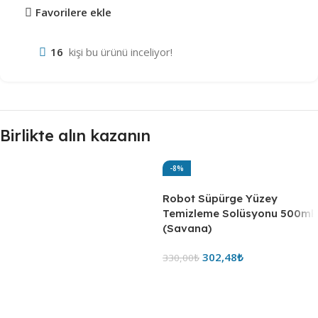
Favorilere ekle
16
kişi bu ürünü inceliyor!
Birlikte alın kazanın
-8%
Robot Süpürge Yüzey
Temizleme Solüsyonu 500ml
(Savana)
302,48
₺
330,00
₺